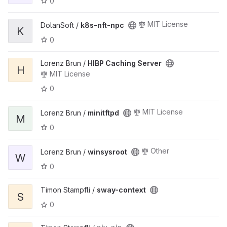
0
MIT License
DolanSoft /
k8s-nft-npc
K
0
Lorenz Brun /
HIBP Caching Server
H
MIT License
0
MIT License
Lorenz Brun /
minitftpd
M
0
Other
Lorenz Brun /
winsysroot
W
0
Timon Stampfli /
sway-context
S
0