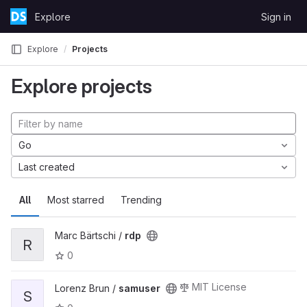
Skip to content
Explore
Sign in
GitLab
Explore
Projects
Explore projects
Go
Last created
All
Most starred
Trending
Marc Bärtschi /
rdp
R
0
MIT License
Lorenz Brun /
samuser
S