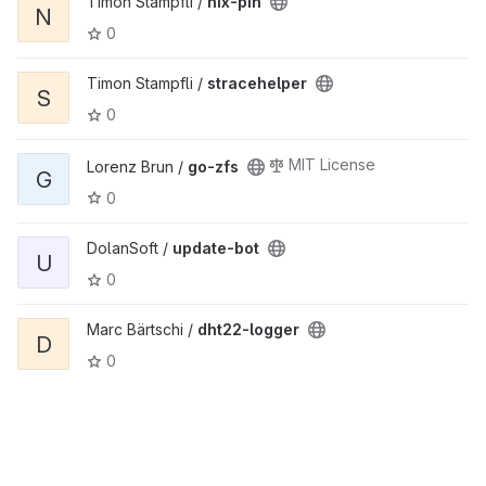
Timon Stampfli /
nix-pin
N
0
Timon Stampfli /
stracehelper
S
0
MIT License
Lorenz Brun /
go-zfs
G
0
DolanSoft /
update-bot
U
0
Marc Bärtschi /
dht22-logger
D
0