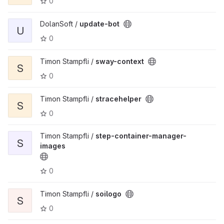
0
DolanSoft /
update-bot
U
0
Timon Stampfli /
sway-context
S
0
Timon Stampfli /
stracehelper
S
0
Timon Stampfli /
step-container-manager-
S
images
0
Timon Stampfli /
soilogo
S
0