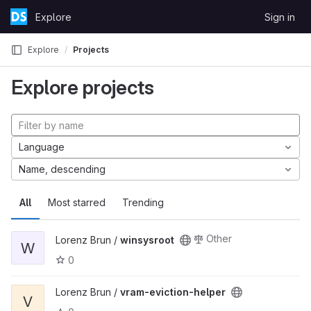
Skip to content
Explore
Sign in
GitLab
Explore
Projects
Explore projects
Language
Name, descending
All
Most starred
Trending
Other
Lorenz Brun /
winsysroot
W
0
Lorenz Brun /
vram-eviction-helper
V