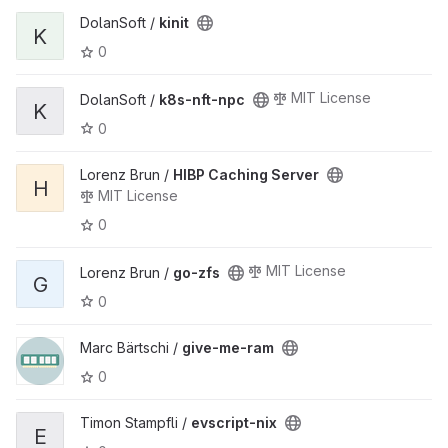
DolanSoft /
kinit
K
0
MIT License
DolanSoft /
k8s-nft-npc
K
0
Lorenz Brun /
HIBP Caching Server
H
MIT License
0
MIT License
Lorenz Brun /
go-zfs
G
0
Marc Bärtschi /
give-me-ram
0
Timon Stampfli /
evscript-nix
E