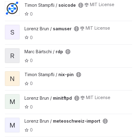
MIT License
Timon Stampfli /
soicode
0
MIT License
Lorenz Brun /
samuser
S
0
Marc Bärtschi /
rdp
R
0
Timon Stampfli /
nix-pin
N
0
MIT License
Lorenz Brun /
minitftpd
M
0
Lorenz Brun /
meteoschweiz-import
M
0